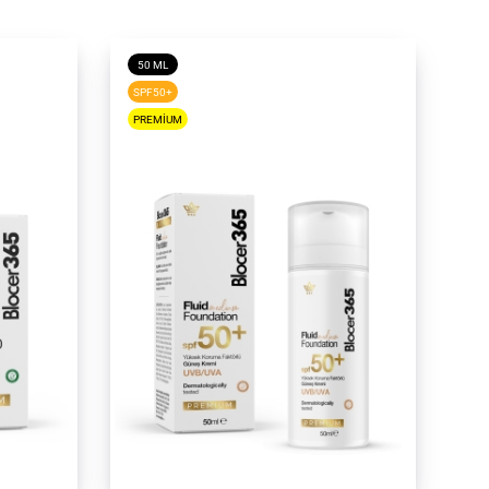
50 ML
SPF50+
PREMIUM