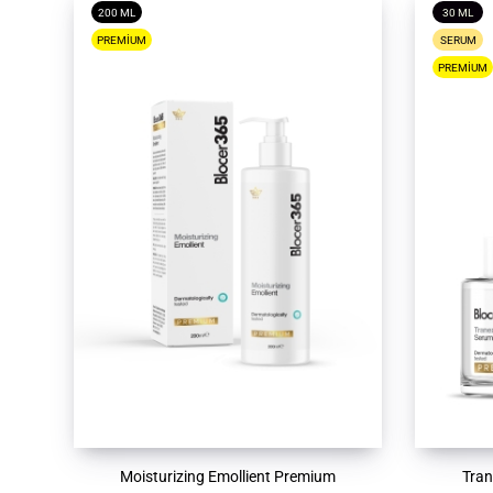
200 ML
30 ML
PREMIUM
SERUM
PREMIUM
Moisturizing Emollient Premium
Tra