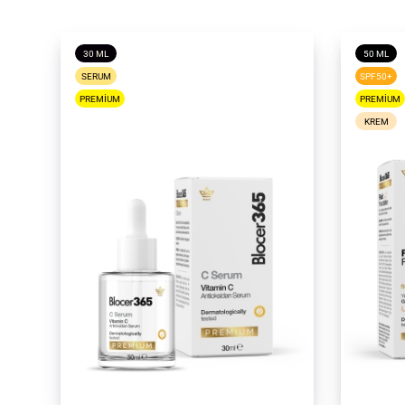
30 ML
50 ML
SERUM
SPF50+
PREMIUM
PREMIUM
KREM