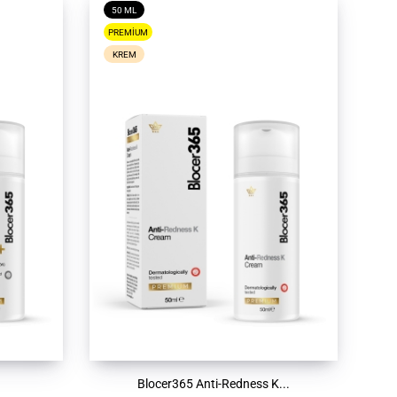
50 ML
PREMIUM
KREM
.
Blocer365 Anti-Redness K...