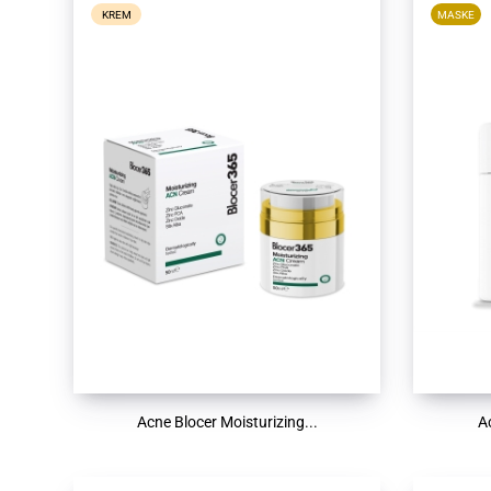
KREM
MASKE
Acne Blocer Moisturizing...
A