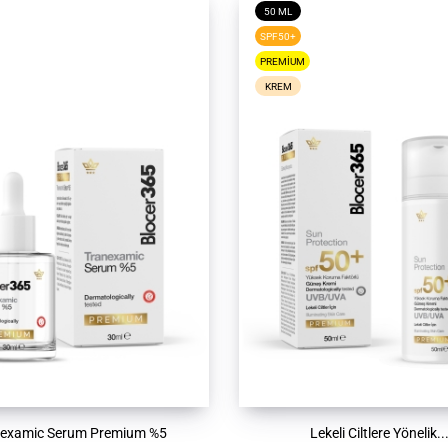
50 ML
SPF50+
PREMIUM
KREM
nexamic Serum Premium %5
Lekeli Ciltlere Yönelik..