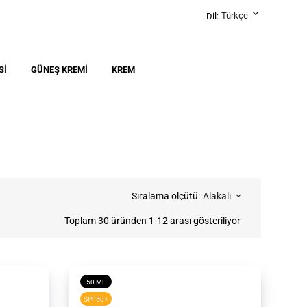
keyboard_arrow_down
Türkçe
Dil:
SI
GÜNEŞ KREMI
KREM
Sıralama ölçütü:
Alakalı
keyboard_arrow_down
Toplam 30 üründen 1-12 arası gösteriliyor
50 ML
SPF50+