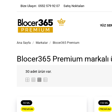
Bize Ulaşın:
0552 579 92 07
Satış Noktaları
YÜZ SE
Ana Sayfa
Markalar
Blocer365 Premium
Blocer365 Premium markalı ür
30 adet ürün var.
50 ML
150 ML
PREMIUM
PREMIUM