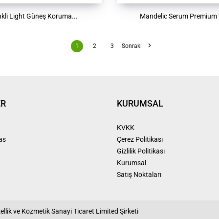
kli Light Güneş Koruma...
Mandelic Serum Premium

1
2
3
Sonraki
ER
KURUMSAL
KVKK
as
Çerez Politikası
Gizlilik Politikası
Kurumsal
Satış Noktaları
llik ve Kozmetik Sanayi Ticaret Limited Şirketi