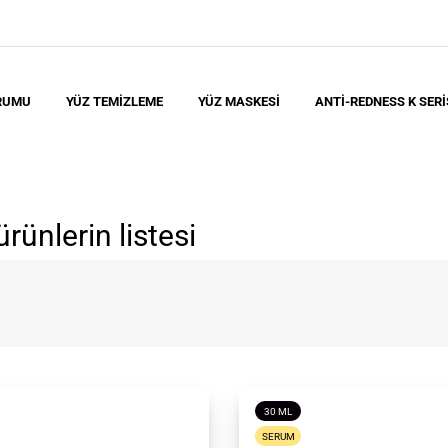
RUMU
YÜZ TEMIZLEME
YÜZ MASKESI
ANTI-REDNESS K SERI
ünlerin listesi
30 ML
SERUM