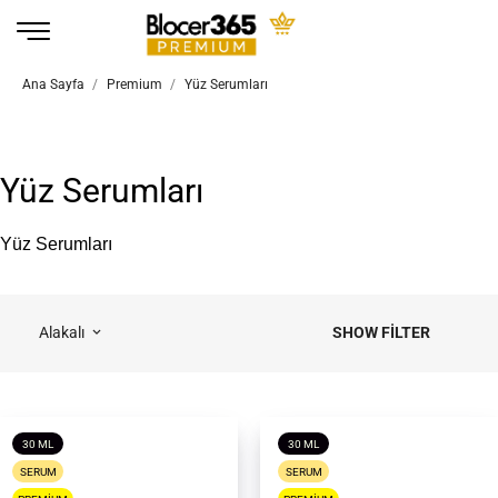
Ana Sayfa
Premium
Yüz Serumları
Yüz Serumları
Yüz Serumları
SHOW FILTER
Alakalı
keyboard_arrow_down
30 ML
30 ML
SERUM
SERUM