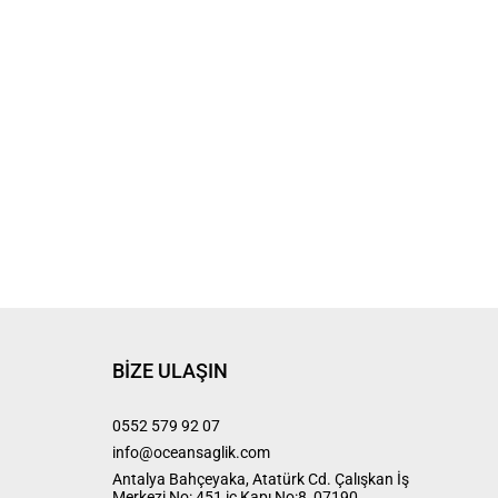
BIZE ULAŞIN
0552 579 92 07
info@oceansaglik.com
Antalya Bahçeyaka, Atatürk Cd. Çalışkan İş
Merkezi No: 451 iç Kapı No:8, 07190