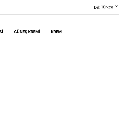
keyboard_arrow_down
Türkçe
Dil:
SI
GÜNEŞ KREMI
KREM