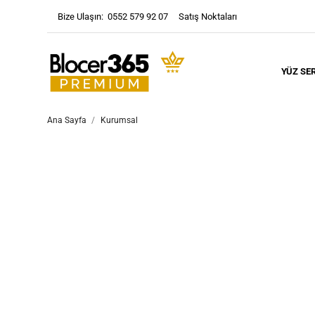
Bize Ulaşın:
0552 579 92 07
Satış Noktaları
YÜZ SE
Ana Sayfa
Kurumsal