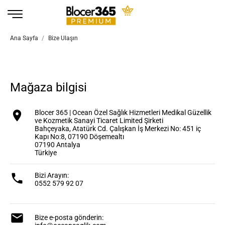
Ana Sayfa
Bize Ulaşın
Mağaza bilgisi

Blocer 365 | Ocean Özel Sağlık Hizmetleri Medikal Güzellik
ve Kozmetik Sanayi Ticaret Limited Şirketi
Bahçeyaka, Atatürk Cd. Çalışkan İş Merkezi No: 451 iç
Kapı No:8, 07190 Döşemealtı
07190 Antalya
Türkiye

Bizi Arayın:
0552 579 92 07

Bize e-posta gönderin: