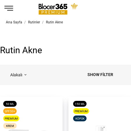
Ana Sayfa
Rutinler
Rutin Akne
Rutin Akne
SHOW FILTER
Alakalı
keyboard_arrow_down
50 ML
150 ML
SPF50+
PREMIUM
PREMIUM
KÖPÜK
KREM