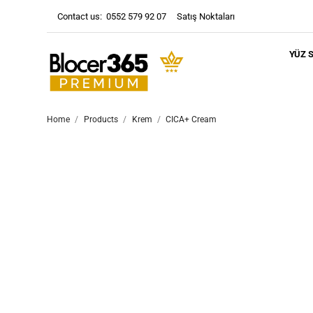
Contact us:
0552 579 92 07
Satış Noktaları
YÜZ 
Home
Products
Krem
CICA+ Cream